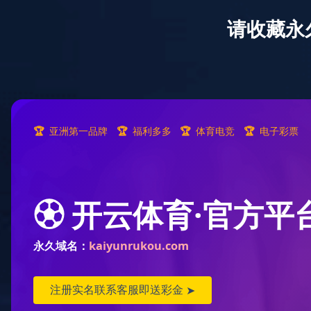
首页
首页
>>
开云电子体育
>>
智能化辅助设备
>>
燃气压力报警