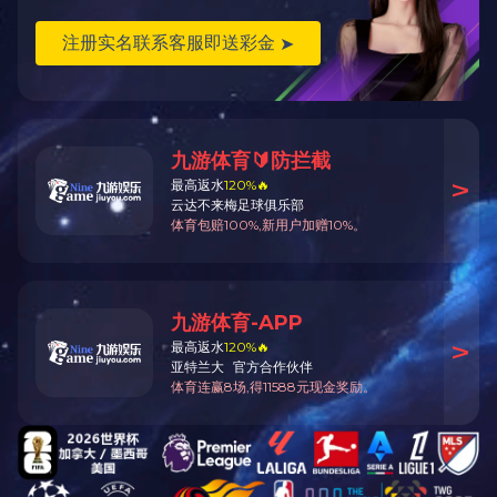
0512-69139677
0512-69139676