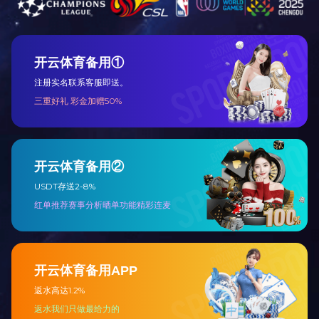
0512-69139677
0512-69139676
yuanfandianqi@126.com