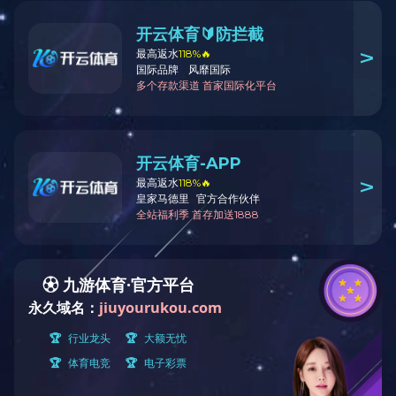
产品说明
YGF电缆管道密封组料是一种高活性高分子材料。它设计采用双组分构
成,使用胶枪通过静态混合器进行混合,并使用专用阻燃海绵支撑网进行支
模注射施工。产品具有良好的气密性、密封性、绝热性、阻燃性、防水
性能、耐久性及易扩容性。用于电缆穿越管道情况下的密封,起到气密封
堵作用,可有效防止水及水蒸汽透过。
技术参数
项目
外观
焦化层
边缘收缩
耐水压